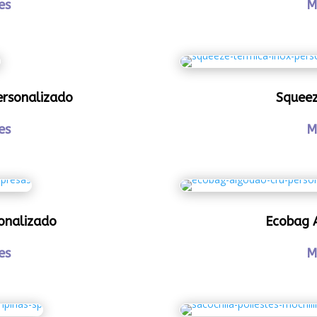
es
M
ersonalizado
Squeez
es
M
onalizado
Ecobag 
es
M