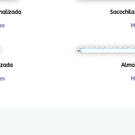
nalizada
Sacochila
es
M
izada
Almo
es
M